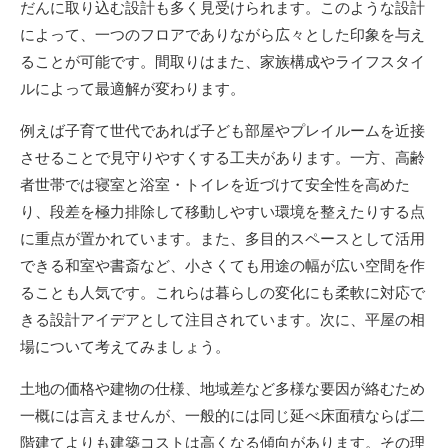
だんに取り込む設計も多く見受けられます。このような設計
によって、一つのフロアでありながら広々とした印象を与え
ることが可能です。間取りはまた、家族構成やライフスタイ
ルによって最適解が変わります。
例えば子育て世代であれば子ども部屋やプレイルームを近接
させることで見守りやすくする工夫があります。一方、高齢
者世帯では寝室と浴室・トイレを近づけて安全性を高めた
り、段差を極力排除して移動しやすい環境を整えたりする点
に重点が置かれています。また、多目的スペースとして活用
できる和室や書斎など、小さくても用途の幅が広い空間を作
ることも人気です。これらは暮らしの変化にも柔軟に対応で
きる設計アイデアとして注目されています。次に、平屋の相
場について考えてみましょう。
土地の価格や建物の仕様、地域差など多様な要因が絡むため
一概には言えませんが、一般的には同じ延べ床面積ならば二
階建てよりも建築コストは高くなる傾向があります。その理