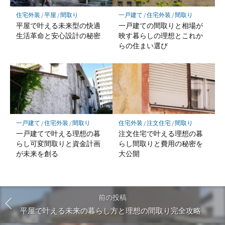
住宅外装
/
平屋
/
間取り
一戸建て
/
住宅外装
/
間取り
平屋で叶える未来型の快適
一戸建ての間取りと相場が
生活革命と安心設計の秘密
映す暮らしの理想とこれか
らの住まい選び
一戸建て
/
住宅外装
/
間取り
住宅外装
/
注文住宅
/
間取り
一戸建てで叶える理想の暮
注文住宅で叶える理想の暮
らし可変間取りと資金計画
らし間取りと費用の秘密を
が未来を創る
大公開
前の投稿
平屋で叶える未来の暮らし方と理想の間取り完全攻略