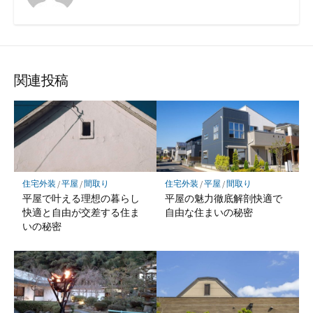
関連投稿
住宅外装
/
平屋
/
間取り
住宅外装
/
平屋
/
間取り
平屋で叶える理想の暮らし
平屋の魅力徹底解剖快適で
快適と自由が交差する住ま
自由な住まいの秘密
いの秘密