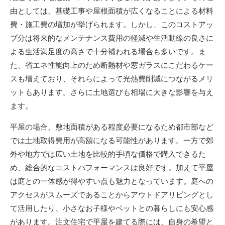
由としては、基礎工事や屋根面積が広くなることによる材料
費・施工費の増加が挙げられます。しかし、このコストアッ
プ分は将来的なメンテナンス費用の軽減や生活動線の良さに
よる生活満足度の高さで十分補われる場合も多いです。ま
た、省エネ性能向上のため断熱材や窓ガラスにこだわるケー
スも増えており、それらによって光熱費削減につながるメリ
ットもあります。さらに土地選びも相場に大きな影響を与え
ます。
平屋の場合、敷地面積がある程度必要になるため都市部など
では土地取得費用が高額になる可能性があります。一方で郊
外や地方では広い土地を比較的手頃な価格で購入できるた
め、総合的なコストパフォーマンスは良好です。加えて平屋
は庭との一体感が得やすい点も魅力となっています。庭への
アクセスがスムーズであることからアウトドアリビングとし
て活用したり、小さなお子様やペットとの暮らしにも安心感
があります。注文住宅で平屋を建てる際には、自身の希望と