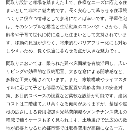
間取り設計と相場を踏まえた上で、多様なニーズに応える住
まいとして非常に魅力的です。長く安心して暮らせる住環境
づくりに役立つ情報として参考になれば幸いです。平屋住宅
は、そのシンプルな構造と生活動線のコンパクトさから、高
齢者や子育て世代に特に適した住まいとして支持されていま
す。移動の負担が少なく、将来的なバリアフリー化にも対応
しやすいため、長く快適に暮らせる点が大きな魅力です。
間取りにおいては、限られた延べ床面積を有効活用し、広い
リビングや効果的な収納配置、大きな窓による開放感など、
多様な工夫が施されています。また、家族構成やライフスタ
イルに応じて子ども部屋の近接配置や高齢者向けの安全対
策、多目的スペースの設置など柔軟な設計が可能です。建築
コストは二階建てより高くなる傾向がありますが、基礎や屋
根の広さによる費用増加を光熱費削減やメンテナンス費用の
軽減で補うケースも多く見られます。土地選びでは広めの敷
地が必要となるため都市部では取得費用が高額になる一方、