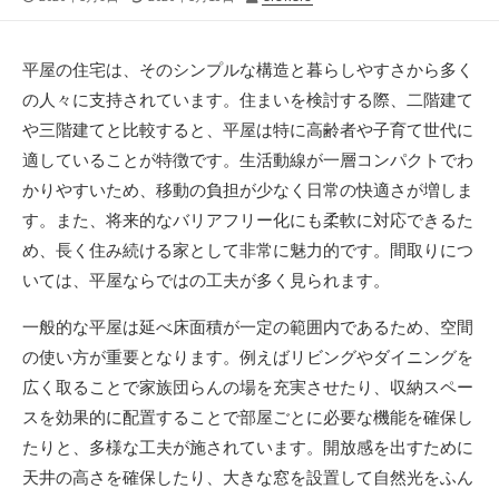
開
終
稿
日
更
者
新
平屋の住宅は、そのシンプルな構造と暮らしやすさから多く
日
の人々に支持されています。
住まいを検討する際、二階建て
や三階建てと比較すると、平屋は特に高齢者や子育て世代に
適していることが特徴です。生活動線が一層コンパクトでわ
かりやすいため、移動の負担が少なく日常の快適さが増しま
す。また、将来的なバリアフリー化にも柔軟に対応できるた
め、長く住み続ける家として非常に魅力的です。間取りにつ
いては、平屋ならではの工夫が多く見られます。
一般的な平屋は延べ床面積が一定の範囲内であるため、空間
の使い方が重要となります。例えばリビングやダイニングを
広く取ることで家族団らんの場を充実させたり、収納スペー
スを効果的に配置することで部屋ごとに必要な機能を確保し
たりと、多様な工夫が施されています。開放感を出すために
天井の高さを確保したり、大きな窓を設置して自然光をふん