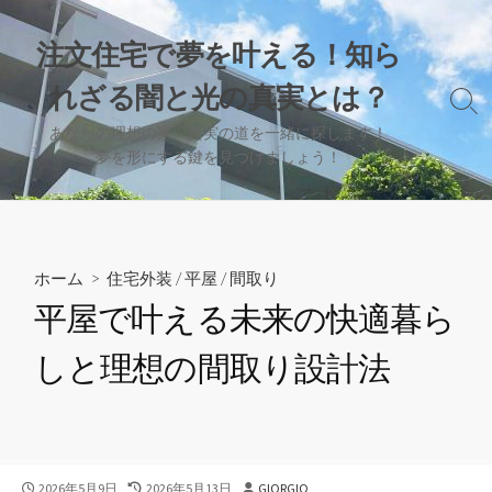
コ
ン
注文住宅で夢を叶える！知ら
テ
れざる闇と光の真実とは？
ン
検
ツ
索
あなたの理想の家、真実の道を一緒に探します！
へ
切
夢を形にする鍵を見つけましょう！
り
ス
替
キ
え
ッ
プ
ホーム
>
住宅外装
/
平屋
/
間取り
平屋で叶える未来の快適暮ら
しと理想の間取り設計法
公
最
投
2026年5月9日
2026年5月13日
GIORGIO